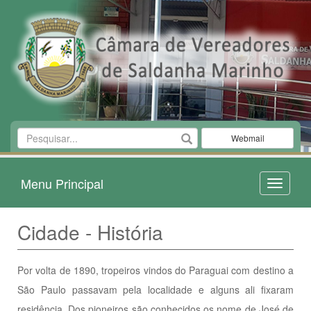
Webmail
Menu Principal
Toggle
navigati
Cidade - História
Por volta de 1890, tropeiros vindos do Paraguai com destino a
São Paulo passavam pela localidade e alguns ali fixaram
residência. Dos pioneiros são conhecidos os nome de José de