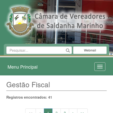
Webmail
Menu Principal
Toggle
navigati
Gestão Fiscal
Registros encontrados: 41
<<
<
1
2
3
>
>>